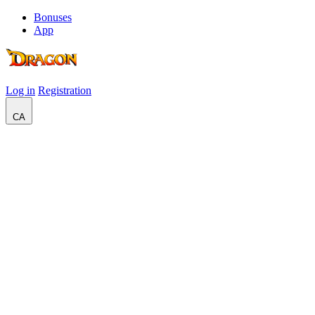
Bonuses
App
Log in
Registration
CA